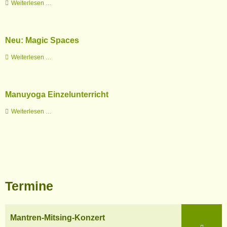
NEU:
Weiterlesen …
Achtsames
Bewegen
&
Neu: Magic Spaces
Yoga
Nidra
Neu:
Weiterlesen …
TiefenEntspannung
Magic
Spaces
Manuyoga Einzelunterricht
Manuyoga
Weiterlesen …
Einzelunterricht
Termine
Mantren-
Mantren-Mitsing-Konzert
Mitsing-