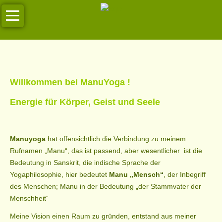
Navigation
Unsere
überspringen
Kurse
Regelmässige
Kurse
Willkommen bei ManuYoga !
Termine
Energie für Körper,
Geist und Seele
Termine
Über
Manuyoga
hat offensichtlich die Verbindung zu meinem
Manuyoga
Rufnamen „Manu“, das ist passend, aber wesentlicher ist die
Bedeutung in Sanskrit, die indische Sprache der
Yogaphilosophie, hier bedeutet
Manu „Mensch“
, der Inbegriff
Unser
des Menschen; Manu in der Bedeutung „der Stammvater der
Team
Menschheit“
Meine Vision einen Raum zu gründen, entstand aus meiner
Impressionen