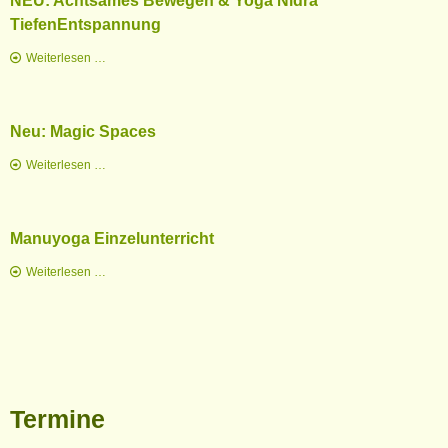
NEU: Achtsames Bewegen & Yoga Nidra
TiefenEntspannung
NEU:
Weiterlesen …
Achtsames
Bewegen
&
Neu: Magic Spaces
Yoga
Nidra
Neu:
Weiterlesen …
TiefenEntspannung
Magic
Spaces
Manuyoga Einzelunterricht
Manuyoga
Weiterlesen …
Einzelunterricht
Termine