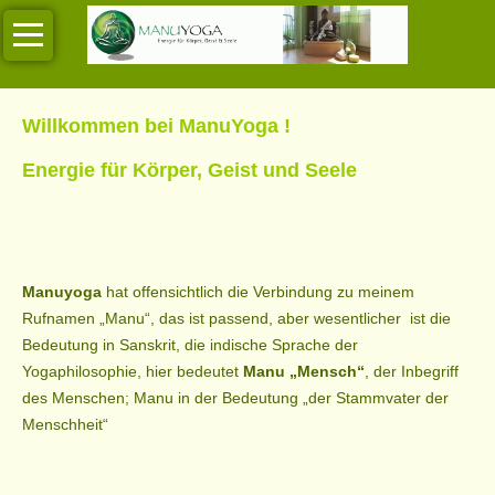
Navigation
Unsere
überspringen
Kurse
Willkommen bei ManuYoga !
Regelmässige
Kurse
Energie für Körper,
Geist und Seele
Termine
Termine
Manuyoga
hat offensichtlich die Verbindung zu meinem
Über
Rufnamen „Manu“, das ist passend, aber wesentlicher ist die
Manuyoga
Bedeutung in Sanskrit, die indische Sprache der
Yogaphilosophie, hier bedeutet
Manu „Mensch“
, der Inbegriff
Unser
des Menschen; Manu in der Bedeutung „der Stammvater der
Team
Menschheit“
Impressionen